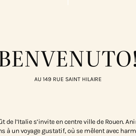
cœur
de
Roue
B
E
N
V
E
N
U
T
O
AU 149 RUE SAINT HILAIRE
 de l’Italie s’invite en centre ville de Rouen. A
ns à un voyage gustatif, où se mêlent avec harm