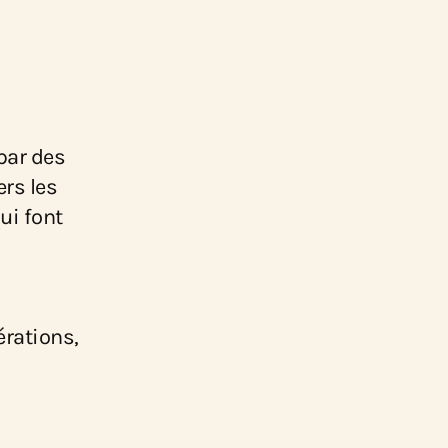
par des
ers les
ui font
érations,