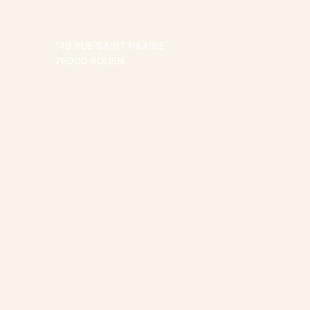
Aller
au
149 RUE SAINT HILAIRE
contenu
76000 ROUEN
Vot
la
c