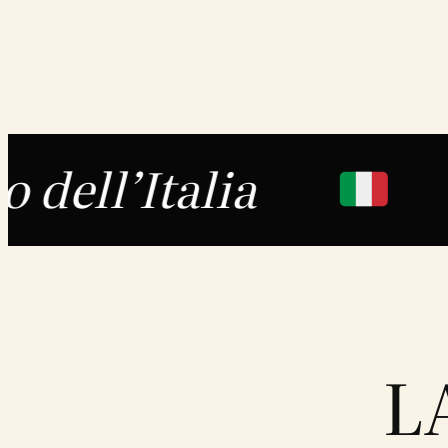
Italia
Le go
L