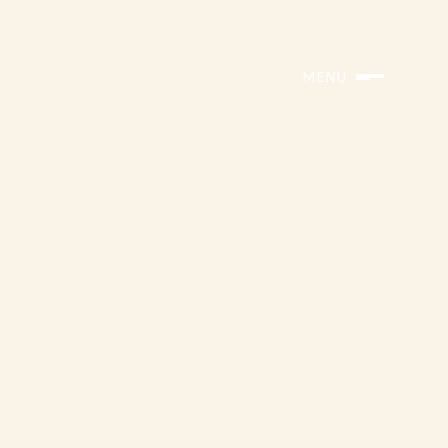
MENU
avec
e
au